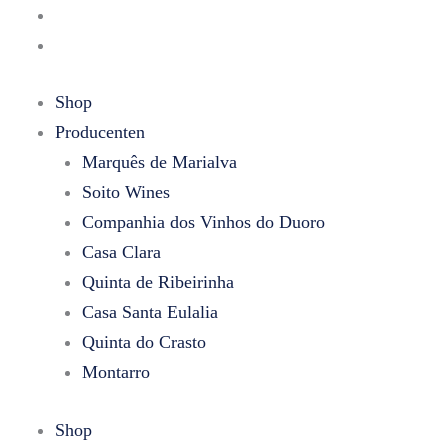
Vale
Spring
de
naar
Lobos
Reserva
de
'Lote
Shop
inhoud
B'
aantal
Producenten
Marquês de Marialva
Soito Wines
Companhia dos Vinhos do Duoro
Casa Clara
Quinta de Ribeirinha
Casa Santa Eulalia
Quinta do Crasto
Montarro
Shop