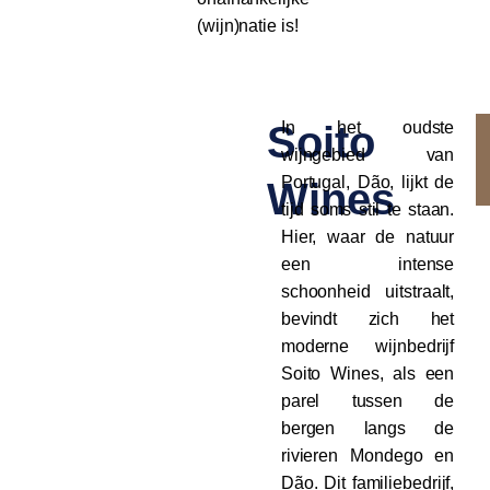
(wijn)natie is!
Soito
In het oudste
wijngebied van
Portugal, Dão, lijkt de
Wines
tijd soms stil te staan.
Hier, waar de natuur
een intense
schoonheid uitstraalt,
bevindt zich het
moderne wijnbedrijf
Soito Wines, als een
parel tussen de
bergen langs de
rivieren Mondego en
Dão. Dit familiebedrijf,