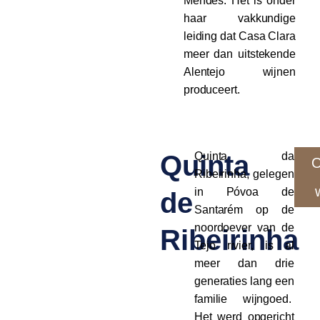
Mendes. Het is onder
haar vakkundige
leiding dat Casa Clara
meer dan uitstekende
Alentejo wijnen
produceert.
Quinta
Quinta da
O
Ribeirinha, gelegen
in Póvoa de
de
Santarém op de
noordoever van de
Ribeirinha
Tejo rivier, is al
meer dan drie
generaties lang een
familie wijngoed.
Het werd opgericht