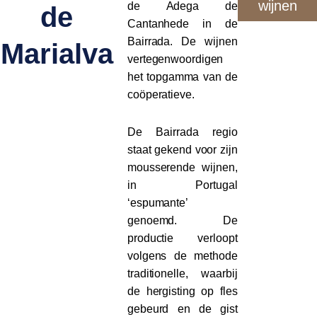
wijnen
de Adega de
de
Cantanhede in de
Bairrada. De wijnen
Marialva
vertegenwoordigen
het topgamma van de
coöperatieve.
De Bairrada regio
staat gekend voor zijn
mousserende wijnen,
in Portugal
‘espumante’
genoemd. De
productie verloopt
volgens de methode
traditionelle, waarbij
de hergisting op fles
gebeurd en de gist