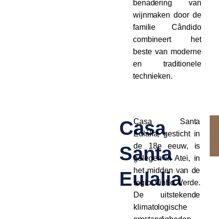
benadering van
wijnmaken door de
familie Cândido
combineert het
beste van moderne
en traditionele
technieken.
Casa
Casa Santa
Eulália, gesticht in
de 18e eeuw, is
Santa
gelegen in Atei, in
het midden van de
Eulalia
regio Vinho Verde.
De uitstekende
klimatologische