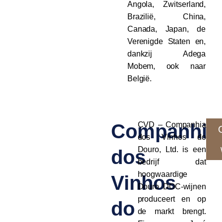
Angola, Zwitserland,
Brazilië, China,
Canada, Japan, de
Verenigde Staten en,
dankzij Adega
Mobem, ook naar
België.
Companhia
CVD – Companhia
dos Vinhos do
Douro, Ltd. is een
dos
bedrijf dat
hoogwaardige
Vinhos
Douro DOC-wijnen
produceert en op
do
de markt brengt.