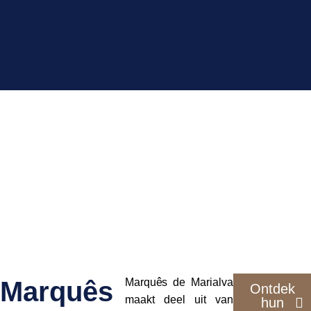
Marquês
Marquês de Marialva
Ontdek
maakt deel uit van
hun